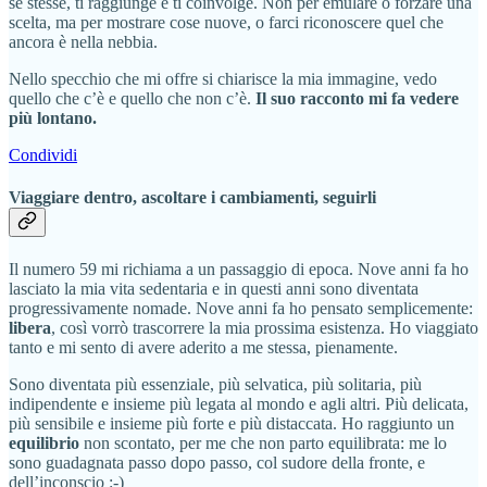
sé stesse, ti raggiunge e ti coinvolge. Non per emulare o forzare una
scelta, ma per mostrare cose nuove, o farci riconoscere quel che
ancora è nella nebbia.
Nello specchio che mi offre si chiarisce la mia immagine, vedo
quello che c’è e quello che non c’è.
Il suo racconto mi fa vedere
più lontano.
Condividi
Viaggiare dentro, ascoltare i cambiamenti, seguirli
Il numero 59 mi richiama a un passaggio di epoca. Nove anni fa ho
lasciato la mia vita sedentaria e in questi anni sono diventata
progressivamente nomade. Nove anni fa ho pensato semplicemente:
libera
, così vorrò trascorrere la mia prossima esistenza. Ho viaggiato
tanto e mi sento di avere aderito a me stessa, pienamente.
Sono diventata più essenziale, più selvatica, più solitaria, più
indipendente e insieme più legata al mondo e agli altri. Più delicata,
più sensibile e insieme più forte e più distaccata. Ho raggiunto un
equilibrio
non scontato, per me che non parto equilibrata: me lo
sono guadagnata passo dopo passo, col sudore della fronte, e
dell’inconscio :-)