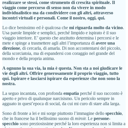
realizzare se stessi, come strumento di crescita spirituale. Il
viaggio come percorso di senso non da vivere in modo
individualistico ma da condividere con gli altri, attraverso
incontri virtuali e personali. Come il nostro, oggi, qui.
Lo dice benissimo ed è qualcosa che
mi riguarda molto da vicino
.
Usa parole limpide e semplici, perché limpido e ispirato è il suo
viaggio interiore. E’ questo che anzitutto determina i percorsi e le
mete e spinge a trasmettere agli altri l’importanza di
avere una
direzione
, di cercarla, di amarla. Di non accontentarsi del piccolo,
della scorciatoia, ma di espandersi con coraggio nel grande del
mondo e della propria anima.
A ognuno la sua via, la mia è questa. Non sta a noi giudicare le
vie degli altri. Offrire generosamente il proprio viaggio, tutto
qui. Ispirare e lasciarsi ispirare da esperienze che non sono la
nostra.
La seguo incantata, con profonda
empatia
perché il suo racconto è
aperto e privo di qualunque narcisismo. Un pericolo sempre in
agguato in quest’epoca di social, da cui mi curo di stare alla larga.
Sono di fronte a lei e mi sorge piuttosto l’immagine dello
specchio
,
che in francese ha il bellissimo suono di
miroir.
Le
persone-
specchio
sono preziosissime perché la loro esperienza non si limita a