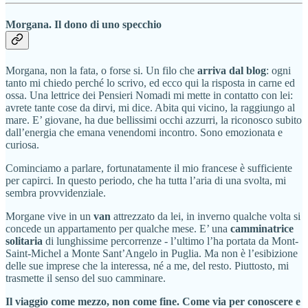
Morgana. Il dono di uno specchio
Morgana, non la fata, o forse si. Un filo che
arriva dal blog
: ogni
tanto mi chiedo perché lo scrivo, ed ecco qui la risposta in carne ed
ossa. Una lettrice dei Pensieri Nomadi mi mette in contatto con lei:
avrete tante cose da dirvi, mi dice. Abita qui vicino, la raggiungo al
mare. E’ giovane, ha due bellissimi occhi azzurri, la riconosco subito
dall’energia che emana venendomi incontro. Sono emozionata e
curiosa.
Cominciamo a parlare, fortunatamente il mio francese è sufficiente
per capirci. In questo periodo, che ha tutta l’aria di una svolta, mi
sembra provvidenziale.
Morgane vive in un
van
attrezzato da lei, in inverno qualche volta si
concede un appartamento per qualche mese. E’ una
camminatrice
solitaria
di lunghissime percorrenze - l’ultimo l’ha portata da Mont-
Saint-Michel a Monte Sant’Angelo in Puglia. Ma non è l’esibizione
delle sue imprese che la interessa, né a me, del resto. Piuttosto, mi
trasmette il senso del suo camminare.
Il viaggio come mezzo, non come fine. Come via per conoscere e