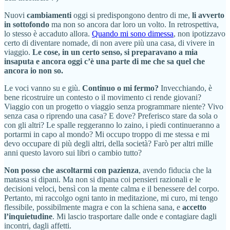
Nuovi
cambiamenti
oggi si predispongono dentro di me,
li avverto
in sottofondo
ma non so ancora dar loro un volto. In retrospettiva,
lo stesso è accaduto allora.
Quando mi sono dimessa
, non ipotizzavo
certo di diventare nomade, di non avere più una casa, di vivere in
viaggio.
Le cose, in un certo senso, si preparavano a mia
insaputa e ancora oggi c’è una parte di me che sa quel che
ancora io non so.
Le voci vanno su e giù.
Continuo o mi fermo?
Invecchiando, è
bene ricostruire un contesto o il movimento ci rende giovani?
Viaggio con un progetto o viaggio senza programmare niente? Vivo
senza casa o riprendo una casa? E dove? Preferisco stare da sola o
con gli altri? Le spalle reggeranno lo zaino, i piedi continueranno a
portarmi in capo al mondo? Mi occupo troppo di me stessa e mi
devo occupare di più degli altri, della società? Farò per altri mille
anni questo lavoro sui libri o cambio tutto?
Non posso che ascoltarmi con pazienza
, avendo fiducia che la
matassa si dipani. Ma non si dipana coi pensieri razionali e le
decisioni veloci, bensì con la mente calma e il benessere del corpo.
Pertanto, mi raccolgo ogni tanto in meditazione, mi curo, mi tengo
flessibile, possibilmente magra e con la schiena sana, e
accetto
l’inquietudine
. Mi lascio trasportare dalle onde e contagiare dagli
incontri, dagli affetti.