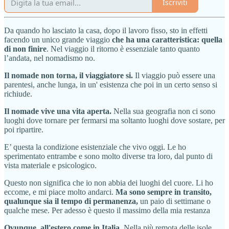
Iscriviti
Da quando ho lasciato la casa, dopo il lavoro fisso, sto in effetti
facendo un unico grande viaggio
che ha una caratteristica: quella
di non finire
. Nel viaggio il ritorno è essenziale tanto quanto
l’andata, nel nomadismo no.
Il nomade non torna, il viaggiatore si.
Il viaggio può essere una
parentesi, anche lunga, in un' esistenza che poi in un certo senso si
richiude.
Il nomade vive una vita aperta.
Nella sua geografia non ci sono
luoghi dove tornare per fermarsi ma soltanto luoghi dove sostare, per
poi ripartire.
E’ questa la condizione esistenziale che vivo oggi. Le ho
sperimentato entrambe e sono molto diverse tra loro, dal punto di
vista materiale e psicologico.
Questo non significa che io non abbia dei luoghi del cuore. Li ho
eccome, e mi piace molto andarci.
Ma sono sempre in transito,
qualunque sia il tempo di permanenza,
un paio di settimane o
qualche mese. Per adesso è questo il massimo della mia restanza
Ovunque, all'estero come in Italia
. Nella più remota delle isole