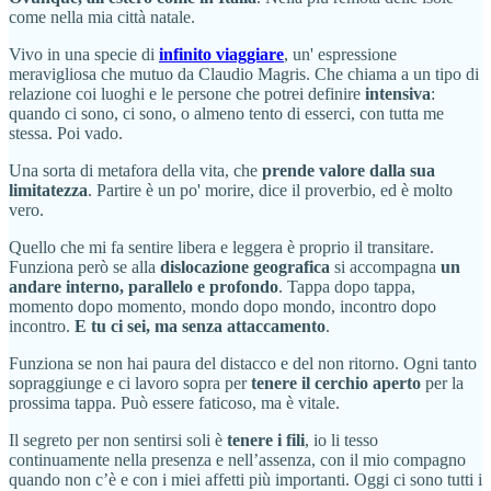
come nella mia città natale.
Vivo in una specie di
infinito viaggiare
, un' espressione
meravigliosa che mutuo da Claudio Magris. Che chiama a un tipo di
relazione coi luoghi e le persone che potrei definire
intensiva
:
quando ci sono, ci sono, o almeno tento di esserci, con tutta me
stessa. Poi vado.
Una sorta di metafora della vita, che
prende valore dalla sua
limitatezza
. Partire è un po' morire, dice il proverbio, ed è molto
vero.
Quello che mi fa sentire libera e leggera è proprio il transitare.
Funziona però se alla
dislocazione geografica
si accompagna
un
andare interno, parallelo e profondo
. Tappa dopo tappa,
momento dopo momento, mondo dopo mondo, incontro dopo
incontro.
E tu ci sei, ma senza attaccamento
.
Funziona se non hai paura del distacco e del non ritorno. Ogni tanto
sopraggiunge e ci lavoro sopra per
tenere il cerchio aperto
per la
prossima tappa. Può essere faticoso, ma è vitale.
Il segreto per non sentirsi soli è
tenere i fili
, io li tesso
continuamente nella presenza e nell’assenza, con il mio compagno
quando non c’è e con i miei affetti più importanti. Oggi ci sono tutti i