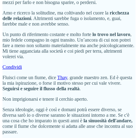
mezzi per farlo e non bisogna sparire, o perdersi.
Amo e ricerco la solitudine, ma coltivando nel cuore la
ricchezza
delle relazioni
. Altrimenti sarebbe fuga o isolamento, e, guai,
farebbe male e non avrebbe senso.
Un punto di riferimento costante e molto forte
lo trovo nel lavoro
,
mio fedele compagno in ogni transito. Un’ancora di cui non potrei
fare a meno non soltanto materialmente ma anche psicologicamente.
Mi tiene agganciata alla società e coi piedi per terra, altrimenti
volerei via.
Condividi
Fluisci come un fiume, dice
Thay
, grande maestro zen. Ed è questa
la mia ispirazione, o forse il motivo stesso per cui vale vivere.
Seguirsi e seguire il flusso della realtà
.
Non imprigionarsi e tenere il cerchio aperto.
Senza ideologie, oggi è così e domani potrà essere diverso, se
diversa sarò io o diverse saranno le situazioni intorno a me. Se c'è
una cosa che ho imparato in questi anni è
la sinuosità dell'andare,
come il fiume che dolcemente si adatta alle anse che incontra al suo
passare.