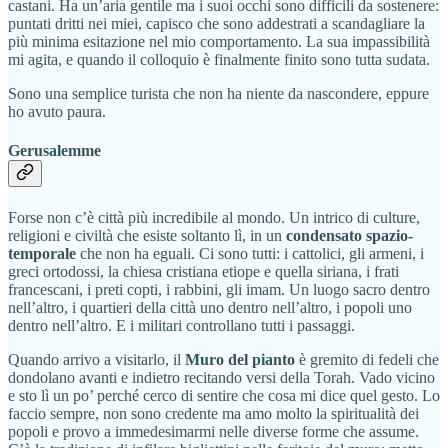
castani. Ha un’aria gentile ma i suoi occhi sono difficili da sostenere:
puntati dritti nei miei, capisco che sono addestrati a scandagliare la
più minima esitazione nel mio comportamento. La sua impassibilità
mi agita, e quando il colloquio è finalmente finito sono tutta sudata.
Sono una semplice turista che non ha niente da nascondere, eppure
ho avuto paura.
Gerusalemme
Forse non c’è città più incredibile al mondo. Un intrico di culture,
religioni e civiltà che esiste soltanto lì, in un
condensato spazio-
temporale
che non ha eguali. Ci sono tutti: i cattolici, gli armeni, i
greci ortodossi, la chiesa cristiana etiope e quella siriana, i frati
francescani, i preti copti, i rabbini, gli imam. Un luogo sacro dentro
nell’altro, i quartieri della città uno dentro nell’altro, i popoli uno
dentro nell’altro. E i militari controllano tutti i passaggi.
Quando arrivo a visitarlo, il
Muro del pianto
è gremito di fedeli che
dondolano avanti e indietro recitando versi della Torah. Vado vicino
e sto lì un po’ perché cerco di sentire che cosa mi dice quel gesto. Lo
faccio sempre, non sono credente ma amo molto la spiritualità dei
popoli e provo a immedesimarmi nelle diverse forme che assume.