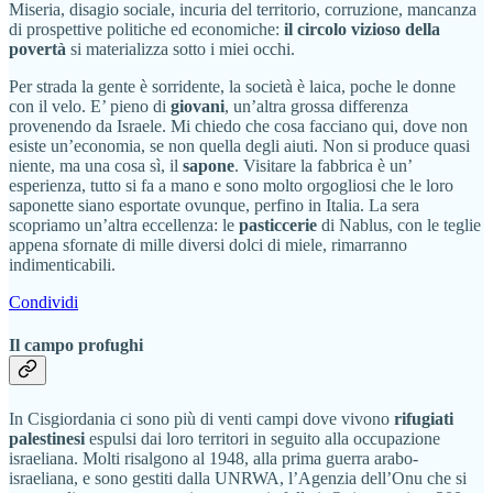
Miseria, disagio sociale, incuria del territorio, corruzione, mancanza
di prospettive politiche ed economiche:
il circolo vizioso della
povertà
si materializza sotto i miei occhi.
Per strada la gente è sorridente, la società è laica, poche le donne
con il velo. E’ pieno di
giovani
, un’altra grossa differenza
provenendo da Israele. Mi chiedo che cosa facciano qui, dove non
esiste un’economia, se non quella degli aiuti. Non si produce quasi
niente, ma una cosa sì, il
sapone
. Visitare la fabbrica è un’
esperienza, tutto si fa a mano e sono molto orgogliosi che le loro
saponette siano esportate ovunque, perfino in Italia. La sera
scopriamo un’altra eccellenza: le
pasticcerie
di Nablus, con le teglie
appena sfornate di mille diversi dolci di miele, rimarranno
indimenticabili.
Condividi
Il campo profughi
In Cisgiordania ci sono più di venti campi dove vivono
rifugiati
palestinesi
espulsi dai loro territori in seguito alla occupazione
israeliana. Molti risalgono al 1948, alla prima guerra arabo-
israeliana, e sono gestiti dalla UNRWA, l’Agenzia dell’Onu che si