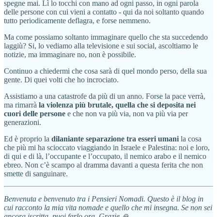
spegne mai. Lì lo tocchi con mano ad ogni passo, in ogni parola
delle persone con cui vieni a contatto - qui da noi soltanto quando
tutto periodicamente deflagra, e forse nemmeno.
Ma come possiamo soltanto immaginare quello che sta succedendo
laggiù? Si, lo vediamo alla televisione e sui social, ascoltiamo le
notizie, ma immaginare no, non è possibile.
Continuo a chiedermi che cosa sarà di quel mondo perso, della sua
gente. Di quei volti che ho incrociato.
Assistiamo a una catastrofe da più di un anno. Forse la pace verrà,
ma rimarrà
la violenza più brutale, quella che si deposita nei
cuori delle persone
e che non va più via, non va più via per
generazioni.
Ed è proprio la
dilaniante separazione tra esseri umani
la cosa
che più mi ha scioccato viaggiando in Israele e Palestina: noi e loro,
di qui e di là, l’occupante e l’occupato, il nemico arabo e il nemico
ebreo. Non c’è scampo al dramma davanti a questa ferita che non
smette di sanguinare.
Benvenuta e benvenuto tra i Pensieri Nomadi. Questo è il blog in
cui racconto la mia vita nomade e quello che mi insegna. Se non sei
ancora iscritta, puoi farlo ora. Grazie 🙏