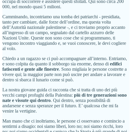
occupa di soccorrere e assistere questi sfollati. Qui sono circa 200
000, nel mondo quasi 5 milioni.
Camminando, incontriamo una tomba dei patriarchi - presidiata,
tanto per cambiare, dalle forze dell’ordine, ma questa volta
dell’Autorità nazionale palestinese -, e ci troviamo proprio accanto
all’ingresso di un campo, segnalato dal cartello azzurro delle
Nazioni Unite. Queste non sono cose che si programmano, ti
vengono incontro viaggiando e, se vuoi conoscere, le devi cogliere
al volo.
Chiedo a un ragazzo se ci può accompagnare all’interno. Entriamo,
e sono colpita da quanto il sobborgo sia enorme, denso di
edifici
fatiscenti e gente alle finestre
. Sono migliaia le persone costrette a
vivere qui; la maggior parte non può uscire per andare a lavorare e
dentro si sbarca il lunario come si può.
La nostra giovane guida ci racconta che si tratta di uno dei più
vecchi campi profughi della Palestina:
più di tre generazioni sono
nate e vissute qui dentro
. Qui dentro, senza possibilità di
andarsene e senza speranze per il futuro. E’ qualcosa che mi fa
venire la vertigine.
Man mano che ci inoltriamo, le persone ci osservano e comincio a
sentirmi a disagio: noi siamo liberi, loro no; noi siamo ricchi, loro
no; noi siamo occidentali e capisco che la Storia è più grande di noi