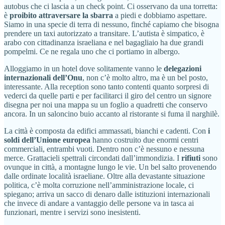
autobus che ci lascia a un check point. Ci osservano da una torretta:
è
proibito attraversare la sbarra
a piedi e dobbiamo aspettare.
Siamo in una specie di terra di nessuno, finché capiamo che bisogna
prendere un taxi autorizzato a transitare. L’autista è simpatico, è
arabo con cittadinanza israeliana e nel bagagliaio ha due grandi
pompelmi. Ce ne regala uno che ci portiamo in albergo.
Alloggiamo in un hotel dove solitamente vanno le
delegazioni
internazionali dell’Onu
, non c’è molto altro, ma è un bel posto,
interessante. Alla reception sono tanto contenti quanto sorpresi di
vederci da quelle parti e per facilitarci il giro del centro un signore
disegna per noi una mappa su un foglio a quadretti che conservo
ancora. In un saloncino buio accanto al ristorante si fuma il narghilè.
La città è composta da edifici ammassati, bianchi e cadenti. Con
i
soldi dell’Unione europea
hanno costruito due enormi centri
commerciali, entrambi vuoti. Dentro non c’è nessuno e nessuna
merce. Grattacieli spettrali circondati dall’immondizia. I
rifiuti
sono
ovunque in città, a montagne lungo le vie. Un bel salto provenendo
dalle ordinate località israeliane. Oltre alla devastante situazione
politica, c’è molta corruzione nell’amministrazione locale, ci
spiegano; arriva un sacco di denaro dalle istituzioni internazionali
che invece di andare a vantaggio delle persone va in tasca ai
funzionari, mentre i servizi sono inesistenti.