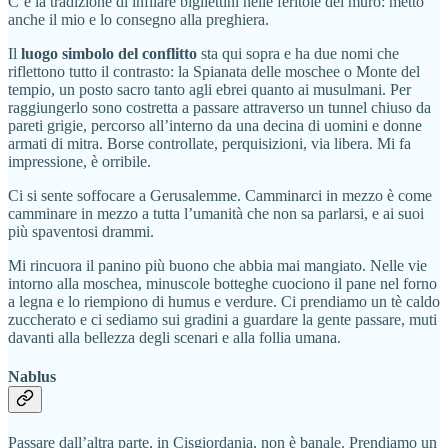
C’è la tradizione di infilare bigliettini nelle feritoie del muro: metto
anche il mio e lo consegno alla preghiera.
Il
luogo simbolo del conflitto
sta qui sopra e ha due nomi che
riflettono tutto il contrasto: la Spianata delle moschee o Monte del
tempio, un posto sacro tanto agli ebrei quanto ai musulmani. Per
raggiungerlo sono costretta a passare attraverso un tunnel chiuso da
pareti grigie, percorso all’interno da una decina di uomini e donne
armati di mitra. Borse controllate, perquisizioni, via libera. Mi fa
impressione, è orribile.
Ci si sente soffocare a Gerusalemme. Camminarci in mezzo è come
camminare in mezzo a tutta l’umanità che non sa parlarsi, e ai suoi
più spaventosi drammi.
Mi rincuora il panino più buono che abbia mai mangiato. Nelle vie
intorno alla moschea, minuscole botteghe cuociono il pane nel forno
a legna e lo riempiono di humus e verdure. Ci prendiamo un tè caldo
zuccherato e ci sediamo sui gradini a guardare la gente passare, muti
davanti alla bellezza degli scenari e alla follia umana.
Nablus
Passare dall’altra parte, in Cisgiordania, non è banale. Prendiamo un