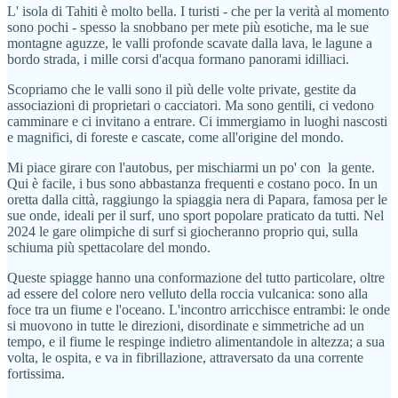
L' isola di Tahiti è molto bella. I turisti - che per la verità al momento
sono pochi - spesso la snobbano per mete più esotiche, ma le sue
montagne aguzze, le valli profonde scavate dalla lava, le lagune a
bordo strada, i mille corsi d'acqua formano panorami idilliaci.
Scopriamo che le valli sono il più delle volte private, gestite da
associazioni di proprietari o cacciatori. Ma sono gentili, ci vedono
camminare e ci invitano a entrare. Ci immergiamo in luoghi nascosti
e magnifici, di foreste e cascate, come all'origine del mondo.
Mi piace girare con l'autobus, per mischiarmi un po' con la gente.
Qui è facile, i bus sono abbastanza frequenti e costano poco. In un
oretta dalla città, raggiungo la spiaggia nera di Papara, famosa per le
sue onde, ideali per il surf, uno sport popolare praticato da tutti. Nel
2024 le gare olimpiche di surf si giocheranno proprio qui, sulla
schiuma più spettacolare del mondo.
Queste spiagge hanno una conformazione del tutto particolare, oltre
ad essere del colore nero velluto della roccia vulcanica: sono alla
foce tra un fiume e l'oceano. L'incontro arricchisce entrambi: le onde
si muovono in tutte le direzioni, disordinate e simmetriche ad un
tempo, e il fiume le respinge indietro alimentandole in altezza; a sua
volta, le ospita, e va in fibrillazione, attraversato da una corrente
fortissima.