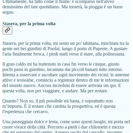
Ultimamente, ha fatto come il fiume: è scomparso nell'alveo
densissimo del fare quotidiano. Ma tornerà, la pioggia è un buon
segno.
Stasera, per la prima volta
Stasera, per la prima volta, mi sento un po' tahitiana, mischiata tra la
gente nei bei giardini di Paofai, lungo il porto di Papeete. A gustare
l'aria finalmente fresca, i piedi nudi verso il mare, alla polinesiana.
Il gran caldo mi ha trattenuto in casa fin verso le cinque, giusto
pochi passi in giardino, incantata dai piccoli banani tutto intorno.
Intenta a osservare e ascoltare ogni movimento dei vicini: le antenne
attive e tesissime, comincio a registrare dentro di me le informazioni
del mondo nuovo. Ancora incredula di essere arrivata sin qui. E
questa volta, non per viaggiare, e andare. Ma per restare.
Quanto? Non so, il più possibile mi basta, e soprattutto non
m’importa. È il restare che cambia la prospettiva, ed è questa
l'esperienza che cercavo.
Una passeggiata dolce e lenta, come sono questi luoghi, mi porta nel
cuore vivace della città. Percorro a piedi i due chilometri e mezzo
che mi separano dal centro. Appena uscita dal cancello, incontro