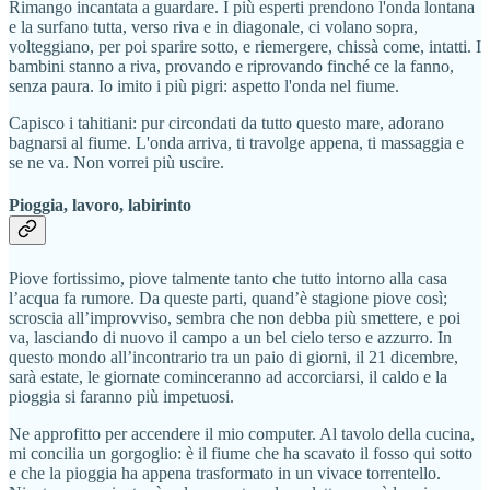
Rimango incantata a guardare. I più esperti prendono l'onda lontana
e la surfano tutta, verso riva e in diagonale, ci volano sopra,
volteggiano, per poi sparire sotto, e riemergere, chissà come, intatti. I
bambini stanno a riva, provando e riprovando finché ce la fanno,
senza paura. Io imito i più pigri: aspetto l'onda nel fiume.
Capisco i tahitiani: pur circondati da tutto questo mare, adorano
bagnarsi al fiume. L'onda arriva, ti travolge appena, ti massaggia e
se ne va. Non vorrei più uscire.
Pioggia, lavoro, labirinto
Piove fortissimo, piove talmente tanto che tutto intorno alla casa
l’acqua fa rumore. Da queste parti, quand’è stagione piove così;
scroscia all’improvviso, sembra che non debba più smettere, e poi
va, lasciando di nuovo il campo a un bel cielo terso e azzurro. In
questo mondo all’incontrario tra un paio di giorni, il 21 dicembre,
sarà estate, le giornate cominceranno ad accorciarsi, il caldo e la
pioggia si faranno più impetuosi.
Ne approfitto per accendere il mio computer. Al tavolo della cucina,
mi concilia un gorgoglio: è il fiume che ha scavato il fosso qui sotto
e che la pioggia ha appena trasformato in un vivace torrentello.