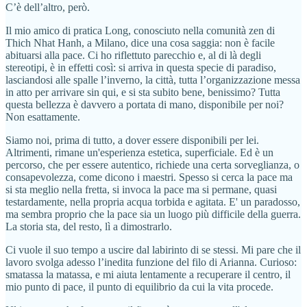
C’è dell’altro, però.
Il mio amico di pratica Long, conosciuto nella comunità zen di
Thich Nhat Hanh, a Milano, dice una cosa saggia: non è facile
abituarsi alla pace. Ci ho riflettuto parecchio e, al di là degli
stereotipi, è in effetti così: si arriva in questa specie di paradiso,
lasciandosi alle spalle l’inverno, la città, tutta l’organizzazione messa
in atto per arrivare sin qui, e si sta subito bene, benissimo? Tutta
questa bellezza è davvero a portata di mano, disponibile per noi?
Non esattamente.
Siamo noi, prima di tutto, a dover essere disponibili per lei.
Altrimenti, rimane un'esperienza estetica, superficiale. Ed è un
percorso, che per essere autentico, richiede una certa sorveglianza, o
consapevolezza, come dicono i maestri. Spesso si cerca la pace ma
si sta meglio nella fretta, si invoca la pace ma si permane, quasi
testardamente, nella propria acqua torbida e agitata. E' un paradosso,
ma sembra proprio che la pace sia un luogo più difficile della guerra.
La storia sta, del resto, lì a dimostrarlo.
Ci vuole il suo tempo a uscire dal labirinto di se stessi. Mi pare che il
lavoro svolga adesso l’inedita funzione del filo di Arianna. Curioso:
smatassa la matassa, e mi aiuta lentamente a recuperare il centro, il
mio punto di pace, il punto di equilibrio da cui la vita procede.