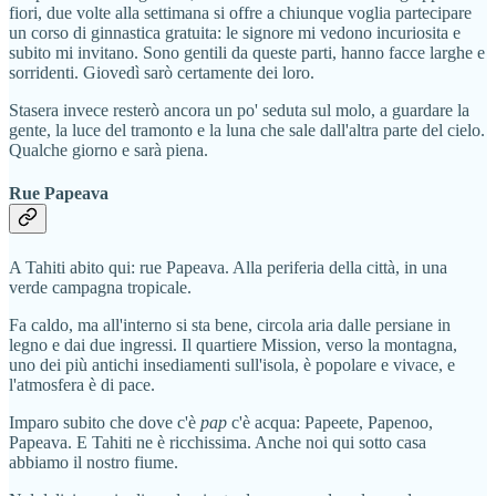
fiori, due volte alla settimana si offre a chiunque voglia partecipare
un corso di ginnastica gratuita: le signore mi vedono incuriosita e
subito mi invitano. Sono gentili da queste parti, hanno facce larghe e
sorridenti. Giovedì sarò certamente dei loro.
Stasera invece resterò ancora un po' seduta sul molo, a guardare la
gente, la luce del tramonto e la luna che sale dall'altra parte del cielo.
Qualche giorno e sarà piena.
Rue Papeava
A Tahiti abito qui: rue Papeava. Alla periferia della città, in una
verde campagna tropicale.
Fa caldo, ma all'interno si sta bene, circola aria dalle persiane in
legno e dai due ingressi. Il quartiere Mission, verso la montagna,
uno dei più antichi insediamenti sull'isola, è popolare e vivace, e
l'atmosfera è di pace.
Imparo subito che dove c'è
pap
c'è acqua: Papeete, Papenoo,
Papeava. E Tahiti ne è ricchissima. Anche noi qui sotto casa
abbiamo il nostro fiume.