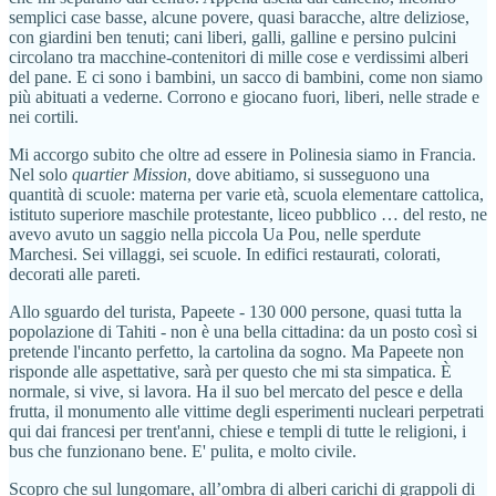
semplici case basse, alcune povere, quasi baracche, altre deliziose,
con giardini ben tenuti; cani liberi, galli, galline e persino pulcini
circolano tra macchine-contenitori di mille cose e verdissimi alberi
del pane. E ci sono i bambini, un sacco di bambini, come non siamo
più abituati a vederne. Corrono e giocano fuori, liberi, nelle strade e
nei cortili.
Mi accorgo subito che oltre ad essere in Polinesia siamo in Francia.
Nel solo
quartier Mission
, dove abitiamo, si susseguono una
quantità di scuole: materna per varie età, scuola elementare cattolica,
istituto superiore maschile protestante, liceo pubblico … del resto, ne
avevo avuto un saggio nella piccola Ua Pou, nelle sperdute
Marchesi. Sei villaggi, sei scuole. In edifici restaurati, colorati,
decorati alle pareti.
Allo sguardo del turista, Papeete - 130 000 persone, quasi tutta la
popolazione di Tahiti - non è una bella cittadina: da un posto così si
pretende l'incanto perfetto, la cartolina da sogno. Ma Papeete non
risponde alle aspettative, sarà per questo che mi sta simpatica. È
normale, si vive, si lavora. Ha il suo bel mercato del pesce e della
frutta, il monumento alle vittime degli esperimenti nucleari perpetrati
qui dai francesi per trent'anni, chiese e templi di tutte le religioni, i
bus che funzionano bene. E' pulita, e molto civile.
Scopro che sul lungomare, all’ombra di alberi carichi di grappoli di