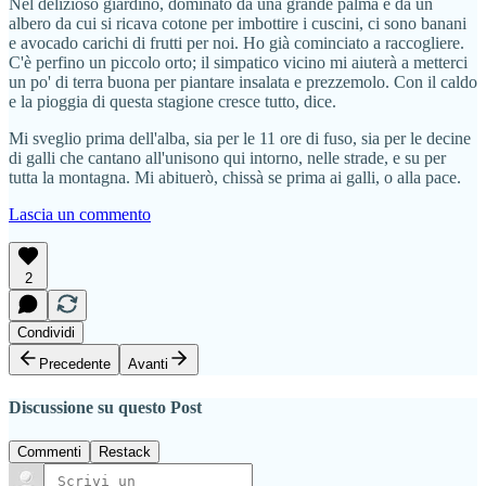
Nel delizioso giardino, dominato da una grande palma e da un
albero da cui si ricava cotone per imbottire i cuscini, ci sono banani
e avocado carichi di frutti per noi. Ho già cominciato a raccogliere.
C'è perfino un piccolo orto; il simpatico vicino mi aiuterà a metterci
un po' di terra buona per piantare insalata e prezzemolo. Con il caldo
e la pioggia di questa stagione cresce tutto, dice.
Mi sveglio prima dell'alba, sia per le 11 ore di fuso, sia per le decine
di galli che cantano all'unisono qui intorno, nelle strade, e su per
tutta la montagna. Mi abituerò, chissà se prima ai galli, o alla pace.
Lascia un commento
2
Condividi
Precedente
Avanti
Discussione su questo Post
Commenti
Restack