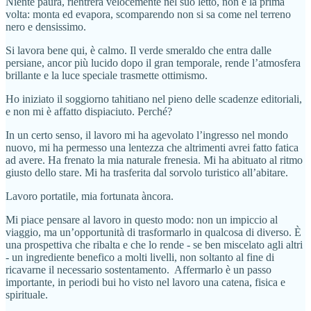
Niente paura, rientrerà velocemente nel suo letto, non è la prima
volta: monta ed evapora, scomparendo non si sa come nel terreno
nero e densissimo.
Si lavora bene qui, è calmo. Il verde smeraldo che entra dalle
persiane, ancor più lucido dopo il gran temporale, rende l’atmosfera
brillante e la luce speciale trasmette ottimismo.
Ho iniziato il soggiorno tahitiano nel pieno delle scadenze editoriali,
e non mi è affatto dispiaciuto. Perché?
In un certo senso, il lavoro mi ha agevolato l’ingresso nel mondo
nuovo, mi ha permesso una lentezza che altrimenti avrei fatto fatica
ad avere. Ha frenato la mia naturale frenesia. Mi ha abituato al ritmo
giusto dello stare. Mi ha trasferita dal sorvolo turistico all’abitare.
Lavoro portatile, mia fortunata àncora.
Mi piace pensare al lavoro in questo modo: non un impiccio al
viaggio, ma un’opportunità di trasformarlo in qualcosa di diverso. È
una prospettiva che ribalta e che lo rende - se ben miscelato agli altri
- un ingrediente benefico a molti livelli, non soltanto al fine di
ricavarne il necessario sostentamento. Affermarlo è un passo
importante, in periodi bui ho visto nel lavoro una catena, fisica e
spirituale.