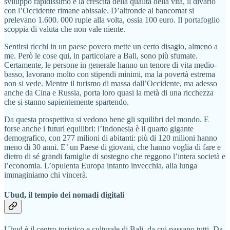
sviluppo rapidissimo e la crescita della qualità della vita, il divario
con l’Occidente rimane abissale. D’altronde al bancomat si
prelevano 1.600. 000 rupie alla volta, ossia 100 euro. Il portafoglio
scoppia di valuta che non vale niente.
Sentirsi ricchi in un paese povero mette un certo disagio, almeno a
me. Però le cose qui, in particolare a Bali, sono più sfumate.
Certamente, le persone in generale hanno un tenore di vita medio-
basso, lavorano molto con stipendi minimi, ma la povertà estrema
non si vede. Mentre il turismo di massa dall’Occidente, ma adesso
anche da Cina e Russia, porta loro quasi la metà di una ricchezza
che si stanno sapientemente spartendo.
Da questa prospettiva si vedono bene gli squilibri del mondo. E
forse anche i futuri equilibri: l’Indonesia è il quarto gigante
demografico, con 277 milioni di abitanti: più di 120 milioni hanno
meno di 30 anni. E’ un Paese di giovani, che hanno voglia di fare e
dietro di sé grandi famiglie di sostegno che reggono l’intera società e
l’economia. L’opulenta Europa intanto invecchia, alla lunga
immaginiamo chi vincerà.
Ubud, il tempio dei nomadi digitali
Ubud è il centro turistico e culturale di Bali, da cui passano tutti. Da