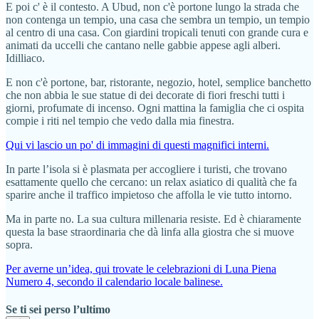
E poi c' è il contesto. A Ubud, non c'è portone lungo la strada che
non contenga un tempio, una casa che sembra un tempio, un tempio
al centro di una casa. Con giardini tropicali tenuti con grande cura e
animati da uccelli che cantano nelle gabbie appese agli alberi.
Idilliaco.
E non c'è portone, bar, ristorante, negozio, hotel, semplice banchetto
che non abbia le sue statue di dei decorate di fiori freschi tutti i
giorni, profumate di incenso. Ogni mattina la famiglia che ci ospita
compie i riti nel tempio che vedo dalla mia finestra.
Qui vi lascio un po' di immagini di questi magnifici interni.
In parte l’isola si è plasmata per accogliere i turisti, che trovano
esattamente quello che cercano: un relax asiatico di qualità che fa
sparire anche il traffico impietoso che affolla le vie tutto intorno.
Ma in parte no. La sua cultura millenaria resiste. Ed è chiaramente
questa la base straordinaria che dà linfa alla giostra che si muove
sopra.
Per averne un’idea, qui trovate le celebrazioni di Luna Piena
Numero 4, secondo il calendario locale balinese.
Se ti sei perso l’ultimo