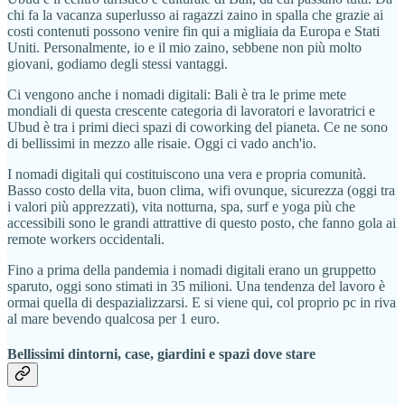
chi fa la vacanza superlusso ai ragazzi zaino in spalla che grazie ai
costi contenuti possono venire fin qui a migliaia da Europa e Stati
Uniti. Personalmente, io e il mio zaino, sebbene non più molto
giovani, godiamo degli stessi vantaggi.
Ci vengono anche i nomadi digitali: Bali è tra le prime mete
mondiali di questa crescente categoria di lavoratori e lavoratrici e
Ubud è tra i primi dieci spazi di coworking del pianeta. Ce ne sono
di bellissimi in mezzo alle risaie. Oggi ci vado anch'io.
I nomadi digitali qui costituiscono una vera e propria comunità.
Basso costo della vita, buon clima, wifi ovunque, sicurezza (oggi tra
i valori più apprezzati), vita notturna, spa, surf e yoga più che
accessibili sono le grandi attrattive di questo posto, che fanno gola ai
remote workers occidentali.
Fino a prima della pandemia i nomadi digitali erano un gruppetto
sparuto, oggi sono stimati in 35 milioni. Una tendenza del lavoro è
ormai quella di despazializzarsi. E si viene qui, col proprio pc in riva
al mare bevendo qualcosa per 1 euro.
Bellissimi dintorni, case, giardini e spazi dove stare