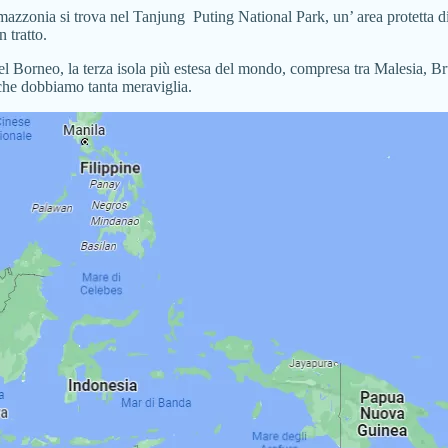
mazzonia si trova nel Tanjung Puting National Park, un’ area protetta d
n tratto.
 Borneo, la terza isola più estesa del mondo, compresa tra Malesia, Brun
 che dobbiamo tanta meraviglia.