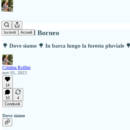
Lettera dal Borneo
Iscriviti
Accedi
🌳 Dove siamo 🌳 In barca lungo la foresta pluviale 
Cristina Rolfini
nov 01, 2023
14
10
4
Condividi
Dove siamo