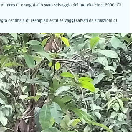
ior numero di oranghi allo stato selvaggio del mondo, circa 6000. Ci
gra centinaia di esemplari semi-selvaggi salvati da situazioni di