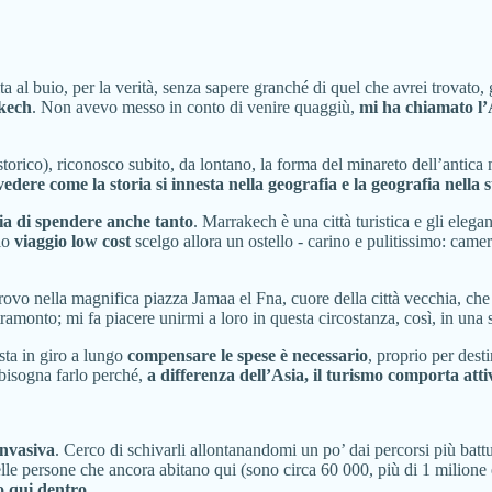
al buio, per la verità, senza sapere granché di quel che avrei trovato, 
kech
. Non avevo messo in conto di venire quaggiù,
mi ha chiamato l
 storico), riconosco subito, da lontano, la forma del minareto dell’antica 
vedere come la storia si innesta nella geografia e la geografia nella s
hia di spendere anche tanto
. Marrakech è una città turistica e gli elega
mio
viaggio low cost
scelgo allora un ostello - carino e pulitissimo: came
rovo nella magnifica piazza Jamaa el Fna, cuore della città vecchia, che
monto; mi fa piacere unirmi a loro in questa circostanza, così, in una s
sta in giro a lungo
compensare le spese è necessario
, proprio per desti
 bisogna farlo perché,
a differenza dell’Asia, il turismo comporta att
invasiva
. Cerco di schivarli allontanandomi un po’ dai percorsi più batt
delle persone che ancora abitano qui (sono circa 60 000, più di 1 milione 
to qui dentro
.