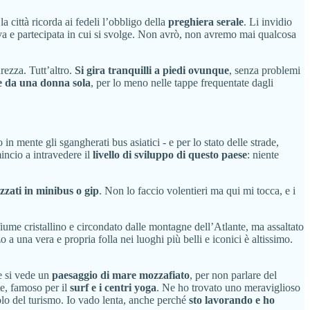
a città ricorda ai fedeli l’obbligo della
preghiera serale
. Li invidio
iva e partecipata in cui si svolge. Non avrò, non avremo mai qualcosa
rezza. Tutt’altro.
Si gira tranquilli a piedi ovunque
, senza problemi
he da una donna sola
, per lo meno nelle tappe frequentate dagli
in mente gli sgangherati bus asiatici - e per lo stato delle strade,
incio a intravedere il
livello di sviluppo di questo paese
: niente
izzati in minibus o gip
. Non lo faccio volentieri ma qui mi tocca, e i
fiume cristallino e circondato dalle montagne dell’Atlante, ma assaltato
o a una vera e propria folla nei luoghi più belli e iconici è altissimo.
te si vede un
paesaggio di mare mozzafiato
, per non parlare del
te, famoso per il
surf e i
centri yoga
. Ne ho trovato uno meraviglioso
lo del turismo. Io vado lenta, anche perché
sto lavorando e ho