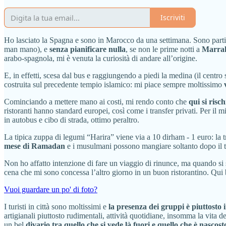
Iscriviti
Ho lasciato la Spagna e sono in Marocco da una settimana. Sono partita 
man mano), e
senza pianificare nulla
, se non le prime notti a
Marra
arabo-spagnola, mi è venuta la curiosità di andare all’origine.
E, in effetti, scesa dal bus e raggiungendo a piedi la medina (il centro
costruita sul precedente tempio islamico: mi piace sempre moltissimo
Cominciando a mettere mano ai costi, mi rendo conto che
qui si risc
ristoranti hanno standard europei, così come i transfer privati. Per il 
in autobus e cibo di strada, ottimo peraltro.
La tipica zuppa di legumi “Harira” viene via a 10 dirham - 1 euro: la t
mese di Ramadan
e i musulmani possono mangiare soltanto dopo il tra
Non ho affatto intenzione di fare un viaggio di rinunce, ma quando si 
cena che mi sono concessa l’altro giorno in un buon ristorantino. Qui
Vuoi guardare un po' di foto?
I turisti in città sono moltissimi e
la presenza dei gruppi è piuttosto 
artigianali piuttosto rudimentali, attività quotidiane, insomma la vita 
un bel
divario tra quello che si vede là fuori e quello che è nascos