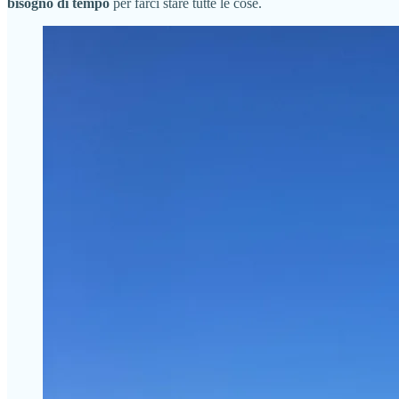
bisogno di tempo
per farci stare tutte le cose.