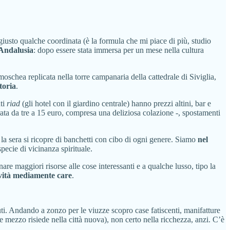
giusto qualche coordinata (è la formula che mi piace di più, studio
’Andalusia
: dopo essere stata immersa per un mese nella cultura
moschea replicata nella torre campanaria della cattedrale di Siviglia,
toria
.
nti
riad
(gli hotel con il giardino centrale) hanno prezzi altini, bar e
rata da tre a 15 euro, compresa una deliziosa colazione -, spostamenti
 la sera si ricopre di banchetti con cibo di ogni genere. Siamo
nel
pecie di vicinanza spirituale.
nare maggiori risorse alle cose interessanti e a qualche lusso, tipo la
ività mediamente care
.
uti. Andando a zonzo per le viuzze scopro case fatiscenti, manifatture
e mezzo risiede nella città nuova), non certo nella ricchezza, anzi. C’è