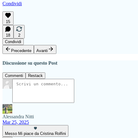
Condividi
15
18
2
Condividi
Precedente
Avanti
Discussione su questo Post
Commenti
Restack
Alessandra Nitti
Mar 25, 2025
Messo Mi piace da Cristina Rolfini