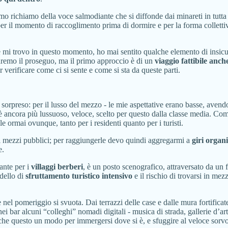
mo richiamo della voce salmodiante che si diffonde dai minareti in tutta l
per il momento di raccoglimento prima di dormire e per la forma collett
ve mi trovo in questo momento, ho mai sentito qualche elemento di insicu
vedremo il proseguo, ma il primo approccio è di un
viaggio fattibile anc
 verificare come ci si sente e come si sta da queste parti.
sorpreso: per il lusso del mezzo - le mie aspettative erano basse, avendo 
 è ancora più lussuoso, veloce, scelto per questo dalla classe media. Com
le ormai ovunque, tanto per i residenti quanto per i turisti.
ai mezzi pubblici; per raggiungerle devo quindi aggregarmi a
giri organ
e.
sante per i
villaggi berberi
, è un posto scenografico, attraversato da un 
dello di
sfruttamento turistico intensivo
e il rischio di trovarsi in mezz
nel pomeriggio si svuota. Dai terrazzi delle case e dalle mura fortifica
 bar alcuni “colleghi” nomadi digitali - musica di strada, gallerie d’ar
he questo un modo per immergersi dove si è, e sfuggire al veloce sorvo