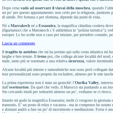
Dopo cena
vado ad osservare il viavai della moschea
, quando l’ulti
un po’ per questo appuntamento: non certo per la religione, piuttosto 
di simile. Per fortuna o per sfortuna, dipende dai punti di vista.
Né a
Marrakech
né a
Essaouira
, la magnifica cittadina costiera do
(figuriamoci che a Marrakech c’è addirittura la “polizia turistica”); 
europei. Le ho scelte non a caso per iniziare, per prendere contatto, per
Lascia un commento
Il
tragitto in autobus
che mi ha portato qui sulla costa atlantica mi ha 
larghe e ben tenute. Il
treno
poi, che collega alcune località del nord,
male, tanto più se sommato a una relativa
sicurezza
, valore inestimabi
Alcune località più interne e naturalistiche non sono però collegate d
tour personalizzati sono proprio da escludere, almeno per le mie tasch
La prima esperienza non è stata un granché: l’
Ourika Valley
, interes
dall’
overtourism
. Da quel che vedo, il Marocco sta puntando a un mo
Sto cercando modi per sottrarmi almeno un po’, vediamo se ci riesco.
Intanto mi godo la magnifica Essaouira; molti ci vengono in giornata e 
tramonto. E’ un posto di relax e vacanza - ma in compenso ho notato nei
e domani andrò a fare un po’ di movimento e meditazione. Forse è anc