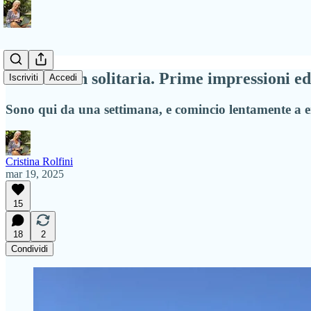
Marocco in solitaria. Prime impressioni ed
Iscriviti
Accedi
Sono qui da una settimana, e comincio lentamente a e
Cristina Rolfini
mar 19, 2025
15
18
2
Condividi