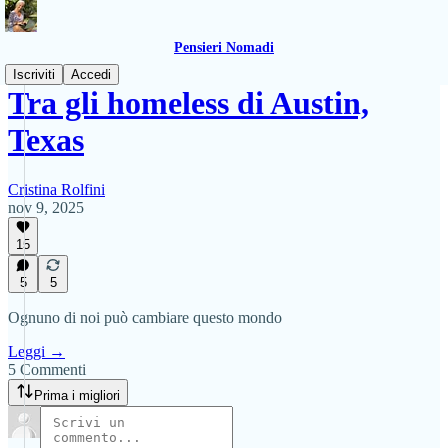
Pensieri Nomadi
Iscriviti
Accedi
Tra gli homeless di Austin,
Texas
Cristina Rolfini
nov 9, 2025
15
5
5
Ognuno di noi può cambiare questo mondo
Leggi →
5 Commenti
Prima i migliori