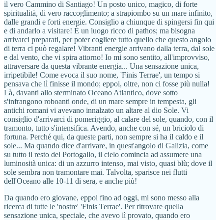
il vero Cammino di Santiago! Un posto unico, magico, di forte
spiritualità, di vero raccoglimento; a strapiombo su un mare infinito,
dalle grandi e forti energie. Consiglio a chiunque di spingersi fin qui
e di andarlo a visitare! È un luogo ricco di pathos; ma bisogna
arrivarci preparati, per poter cogliere tutto quello che questo angolo
di terra ci può regalare! Vibranti energie arrivano dalla terra, dal sole
e dal vento, che vi spira attorno! Io mi sono sentito, all'improvviso,
attraversare da questa vibrante energia... Una sensazione unica,
irripetibile! Come evoca il suo nome, 'Finis Terrae', un tempo si
pensava che lì finisse il mondo; eppoi, oltre, non ci fosse più nulla!
Là, davanti allo sterminato Oceano Atlantico, dove sotto
s'infrangono roboanti onde, di un mare sempre in tempesta, gli
antichi romani vi avevano innalzato un altare al dio Sole. Vi
consiglio d'arrivarci di pomeriggio, al calare del sole, quando, con il
tramonto, tutto s'intensifica. Avendo, anche con sé, un briciolo di
fortuna. Perché qui, da queste parti, non sempre si ha il caldo e il
sole... Ma quando dice d'arrivare, in quest'angolo di Galizia, come
su tutto il resto del Portogallo, il cielo comincia ad assumere una
luminosità unica: di un azzurro intenso, mai visto, quasi blù; dove il
sole sembra non tramontare mai. Talvolta, sparisce nei flutti
dell'Oceano alle 10-11 di sera, e anche più!
Da quando ero giovane, eppoi fino ad oggi, mi sono messo alla
ricerca di tutte le 'nostre' 'Finis Terrae'. Per ritrovare quella
sensazione unica, speciale, che avevo lì provato, quando ero