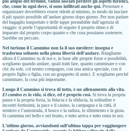
più ampio del termine, vanno lasciati perdere gli aspetti turistici,
che, come in ogni dove, si sono infiltrati anche qui.
Prenotare e
organizzare dovrebbero essere ridotti al minimo, in modo da lasciare
il più spazio possibile all’andare giorno dopo giorno. Per non parlare
del bagaglio trasportato e delle tappe prestabilite dall’agenzia di
viaggio: si perde l’opportunità di seguire il proprio ritmo e di
imparare dal proprio corpo quanto e che cosa possiamo sostenere.
Sarebbe un peccato.
Nel turismo il Cammino non fa il suo mestiere: insegna e
trasforma soltanto nella piena libertà dell’andare.
Ritagliamo
allora il Cammino su di noi e, in base alle proprie forze e possibilità,
scegliamo quando andare, quali tratti fare, quanto camminare e con
chi: da sole, col nostro compagno, con una amica speciale, con il
proprio figlio o figlia, con un gruppetto di amici. E scegliamo perché
camminare, la cosa più importante.
Lungo il Cammino si trova di tutto, è un allenamento alla vita.
El camino es la vida
, si dice, ed è proprio così.
Si trova la propria
paura e la propria forza, la fiducia e la sfiducia, la solitudine e
incontri fortissimi, la pace e il casino, la campagna e la città, il
sentiero e l’autostrada, il bosco e la radura, lo sfinimento e la gioia.
Si cammina nel bello e nel brutto, e tutto arriva e tutto entra in noi.
L’ultimo giorno, avviandomi sull’ultima tappa per raggiungere
Santiago de Compostela, avverto la febbre salire sin dalla