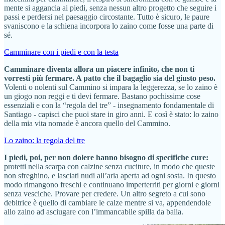
mente si aggancia ai piedi, senza nessun altro progetto che seguire i
passi e perdersi nel paesaggio circostante. Tutto è sicuro, le paure
svaniscono e la schiena incorpora lo zaino come fosse una parte di
sé.
Camminare con i piedi e con la testa
Camminare diventa allora un piacere infinito, che non ti
vorresti più fermare. A patto che il bagaglio sia del giusto peso.
Volenti o nolenti sul Cammino si impara la leggerezza, se lo zaino è
un giogo non reggi e ti devi fermare. Bastano pochissime cose
essenziali e con la “regola del tre” - insegnamento fondamentale di
Santiago - capisci che puoi stare in giro anni. E così è stato: lo zaino
della mia vita nomade è ancora quello del Cammino.
Lo zaino: la regola del tre
I piedi, poi, per non dolere hanno bisogno di specifiche cure:
protetti nella scarpa con calzine senza cuciture, in modo che queste
non sfreghino, e lasciati nudi all’aria aperta ad ogni sosta. In questo
modo rimangono freschi e continuano imperterriti per giorni e giorni
senza vesciche. Provare per credere. Un altro segreto a cui sono
debitrice è quello di cambiare le calze mentre si va, appendendole
allo zaino ad asciugare con l’immancabile spilla da balia.