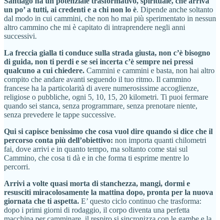
Santiago ha un potenziale trasformativo, spirituale, che arriva
un po’ a tutti, ai credenti e a chi non lo è
. Dipende anche soltanto
dal modo in cui cammini, che non ho mai più sperimentato in nessun
altro cammino che mi è capitato di intraprendere negli anni
successivi.
La freccia gialla ti conduce sulla strada giusta, non c’è bisogno
di guida, non ti perdi e se sei incerta c’è sempre nei pressi
qualcuno a cui chiedere.
Cammini e cammini e basta, non hai altro
compito che andare avanti seguendo il tuo ritmo. Il cammino
francese ha la particolarità di avere numerosissime accoglienze,
religiose o pubbliche, ogni 5, 10, 15, 20 kilometri. Ti puoi fermare
quando sei stanca, senza programmare, senza prenotare niente,
senza prevedere le tappe successive.
Qui si capisce benissimo che cosa vuol dire quando si dice che il
percorso conta più dell’obiettivo:
non importa quanti chilometri
fai, dove arrivi e in quanto tempo, ma soltanto come stai sul
Cammino, che cosa ti dà e in che forma ti esprime mentre lo
percorri.
Arrivi a volte quasi morta di stanchezza, mangi, dormi e
resusciti miracolosamente la mattina dopo, pronta per la nuova
giornata che ti aspetta.
E’ questo ciclo continuo che trasforma:
dopo i primi giorni di rodaggio, il corpo diventa una perfetta
macchina per camminare, il respiro si sincronizza con le gambe e la