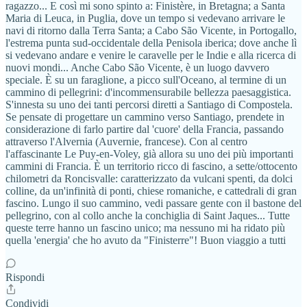
ragazzo... E così mi sono spinto a: Finistère, in Bretagna; a Santa
Maria di Leuca, in Puglia, dove un tempo si vedevano arrivare le
navi di ritorno dalla Terra Santa; a Cabo São Vicente, in Portogallo,
l'estrema punta sud-occidentale della Penisola iberica; dove anche lì
si vedevano andare e venire le caravelle per le Indie e alla ricerca di
nuovi mondi... Anche Cabo São Vicente, è un luogo davvero
speciale. È su un faraglione, a picco sull'Oceano, al termine di un
cammino di pellegrini: d'incommensurabile bellezza paesaggistica.
S'innesta su uno dei tanti percorsi diretti a Santiago di Compostela.
Se pensate di progettare un cammino verso Santiago, prendete in
considerazione di farlo partire dal 'cuore' della Francia, passando
attraverso l'Alvernia (Auvernie, francese). Con al centro
l'affascinante Le Puy-en-Voley, già allora su uno dei più importanti
cammini di Francia. È un territorio ricco di fascino, a sette/ottocento
chilometri da Roncisvalle: caratterizzato da vulcani spenti, da dolci
colline, da un'infinità di ponti, chiese romaniche, e cattedrali di gran
fascino. Lungo il suo cammino, vedi passare gente con il bastone del
pellegrino, con al collo anche la conchiglia di Saint Jaques... Tutte
queste terre hanno un fascino unico; ma nessuno mi ha ridato più
quella 'energia' che ho avuto da "Finisterre"! Buon viaggio a tutti
Rispondi
Condividi