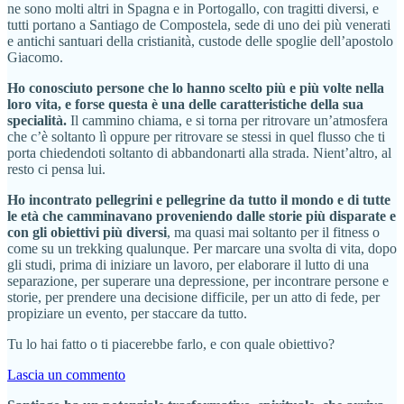
ne sono molti altri in Spagna e in Portogallo, con tragitti diversi, e
tutti portano a Santiago de Compostela, sede di uno dei più venerati
e antichi santuari della cristianità, custode delle spoglie dell’apostolo
Giacomo.
Ho conosciuto persone che lo hanno scelto più e più volte nella
loro vita, e forse questa è una delle caratteristiche della sua
specialità.
Il cammino chiama, e si torna per ritrovare un’atmosfera
che c’è soltanto lì oppure per ritrovare se stessi in quel flusso che ti
porta chiedendoti soltanto di abbandonarti alla strada. Nient’altro, al
resto ci pensa lui.
Ho incontrato pellegrini e pellegrine da tutto il mondo e di tutte
le età che camminavano proveniendo dalle storie più disparate e
con gli obiettivi più diversi
, ma quasi mai soltanto per il fitness o
come su un trekking qualunque. Per marcare una svolta di vita, dopo
gli studi, prima di iniziare un lavoro, per elaborare il lutto di una
separazione, per superare una depressione, per incontrare persone e
storie, per prendere una decisione difficile, per un atto di fede, per
propiziare un evento, per staccare da tutto.
Tu lo hai fatto o ti piacerebbe farlo, e con quale obiettivo?
Lascia un commento